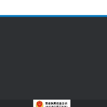
68
‬
官屯镇化工园