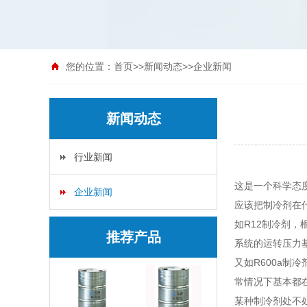
您的位置：
首页
>>
新闻动态
>>
企业新闻
新闻动态
行业新闻
这是一个科学态
企业新闻
应该把制冷剂在
如R12制冷剂，
推荐产品
系统的运转压力
又如R600a制
常情况下基本都
某种制冷剂处不处