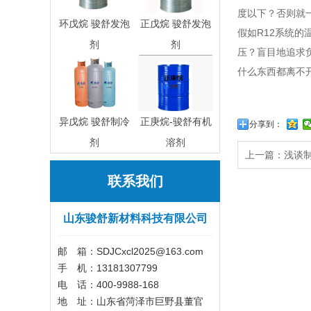
度以下？否则就
环戊烷 骏舒发泡
正戊烷 骏舒发泡
假如R12系统的
剂
剂
压？盲目地追求
什么东西都离不
异戊烷 骏舒制冷
正庚烷-骏舒有机
分享到：
剂
溶剂
上一篇：
浅谈
联系我们
山东骏舒新材料科技有限公司
邮 箱：SDJCxcl2025@163.com
手 机：13181307799
电 话：400-9988-168
地 址：山东省菏泽市巨野县董官