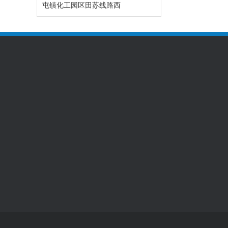
屯镇化工园区田苏线路西
走进骏舒
产品中心
新闻动态
公司简介
行业新闻
企业文化
企业新闻
公司实力